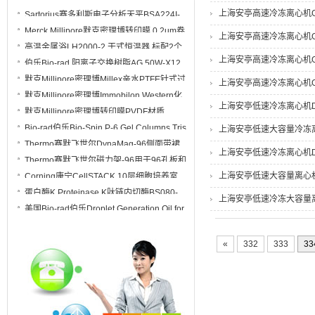
250个插件 89810
上海安亭高速冷冻离心机GL
Sartorius赛多利斯电子分析天平BSA224I-
1CCN 万分之一 220g 内校
Merck Millipore默克密理博转印膜 0.2um卷
上海安亭高速冷冻离心机GL
膜ISEQ00010
高温金属浴LH2000-2 干式恒温器 标配2个
模块
上海安亭高速冷冻离心机GL
伯乐Bio-rad 阳离子交换树脂AG 50W-X12
规格500g 货号 1421641
默克Millipore密理博Millex亲水PTFE针式过
上海安亭高速冷冻离心机GL
滤器SLLG033NS SLLG033NB
默克Millipore密理博Immobilon Western化
SLLG033NK
上海安亭低速冷冻离心机DL
学发光HRP底物WBKLS0100 WBKLS0500
默克Millipore密理博转印膜PVDF材质
IPVH00010卷膜27cmx3.75m
Bio-rad伯乐Bio-Spin P-6 Gel Columns Tris
上海安亭低速大容量冷冻离心
Buffer凝胶柱7326227
Thermo赛默飞世尔DynaMag-96侧面带裙
上海安亭低速冷冻离心机DL
边磁力架12027
Thermo赛默飞世尔磁力架-96用于96孔板和
PCR板AM10027
上海安亭低速大容量离心机D
Corning康宁CellSTACK 10层细胞培养室
细胞工厂3271
蛋白酶K Proteinase K肽链内切酶BS080-
上海安亭低速冷冻大容量离心
100mg 丝氨酸蛋白酶
美国Bio-rad伯乐Droplet Generation Oil for
Probes探针法微滴生成油1863005
«
332
333
33