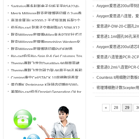
250个插件 89810
Axygen爱思进200ul带刻
Sartorius赛多利斯电子分析天平BSA224I-
1CCN 万分之一 220g 内校
Merck Millipore默克密理博转印膜 0.2um卷
Axygen爱思进八连管
膜ISEQ00010
高温金属浴LH2000-2 干式恒温器 标配2个
模块
爱思进P-DW-20-C圆孔2
伯乐Bio-rad 阳离子交换树脂AG 50W-X12
规格500g 货号 1421641
默克Millipore密理博Millex亲水PTFE针式过
爱思进1.1ml圆孔96孔深孔
滤器SLLG033NS SLLG033NB
默克Millipore密理博Immobilon Western化
SLLG033NK
Axygen爱思进200ul滤芯
学发光HRP底物WBKLS0100 WBKLS0500
默克Millipore密理博转印膜PVDF材质
IPVH00010卷膜27cmx3.75m
Bio-rad伯乐Bio-Spin P-6 Gel Columns Tris
爱思进八连管盖PCR-2C
Buffer凝胶柱7326227
Thermo赛默飞世尔DynaMag-96侧面带裙
爱思进0.2ml八连管PCR-
边磁力架12027
Thermo赛默飞世尔磁力架-96用于96孔板和
PCR板AM10027
Countess II用细胞计数板
Corning康宁CellSTACK 10层细胞培养室
细胞工厂3271
蛋白酶K Proteinase K肽链内切酶BS080-
密理博细胞计数Scepter用
100mg 丝氨酸蛋白酶
美国Bio-rad伯乐Droplet Generation Oil for
Probes探针法微滴生成油1863005
«
28
29
3