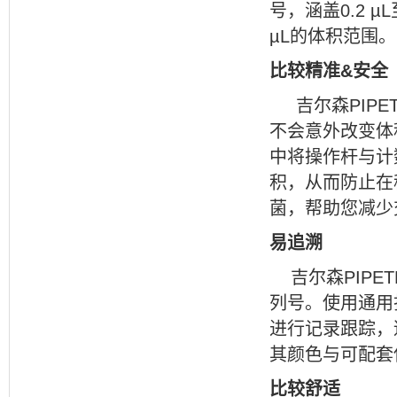
号，涵盖
0.2 µL
µL
的体积范围。
比较精准
&
安全
吉尔森
PIPE
不会意外改变体
中将操作杆与计
积，从而防止在
菌，帮助您减少
易追溯
吉尔森
PIPET
列号。使用通用
进行记录跟踪，
其颜色与可配套
比较舒适