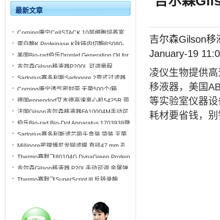
吉尔森Gil
最新文章
Corning康宁CellSTACK 10层细胞培养室
吉尔森Gilson移液
细胞工厂3271
蛋白酶K Proteinase K肽链内切酶BS080-
January-19 1
100mg 丝氨酸蛋白酶
美国Bio-rad伯乐Droplet Generation Oil for
Probes探针法微滴生成油1863005
吉尔森Gilson移液器P200L 可调量程
凌仪生物提供
高
FA10005M量程20-200µL
Sartorius赛多利斯Sartopore 2壹式过滤器
5441307H4-OO-B
移液器
，美国
A
Corning康宁透气密封带 无菌500个/箱
3345
等实验室仪器设备
德国eppendorf艾本德高速离心机5425R 带
冷冻功能
法国Gilson吉尔森移液器FA10004M手动可
耗材要省钱，别
调10-100µL 金属弹射器P100L
伯乐Bio-rad Bio-Dot Apparatus 1703938微
孔过滤仪1706546
Sartorius赛多利斯滤芯吸头盒装 袋装 灭菌
790301F
Millipore密理博尼龙网滤膜 直径47 mm 孔
径5um 100片/盒NY0504700
Thermo赛默飞80104G DynaGreen Protein
A/G 80105G磁珠80106G
吉尔森Gilson移液器 P20L手动可调 金属弹
射器FA10003M
Thermo赛默飞SuperScript III 反转录酶
18080044 18080093 18080085