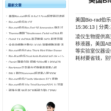
美国Bi
最新文章
美国Bio-rad伯乐 8.6x13.5cm超厚转印滤纸
美国Bio-rad伯乐 
1703967
Bio-rad伯乐BLOT
15:36:13 | 
PAPER,7x8.4cm,ETHK,60PK转印滤纸
Bio-rad伯乐Bio-Dot SF Apparatus 微孔过
1703966
滤仪1706542
Thermo赛默飞Invitrogen Qubit ssDNA 检
凌仪生物提供
高
测试剂盒Q10212
Qubit 1X dsDNA 高灵敏度 (HS) 和宽范围
移液器
，美国
A
(BR) 定量试剂盒Q33231
全自动细胞计数仪LX100 测量细胞浓度 活
率 平均直径
等实验室仪器设备
Bio-rad伯乐Extra Thick Blot Filter Paper
7.5x10cm转印滤纸1703965
Bio-Rad伯乐Goat Anti-Rabbit IgG (H + L)-
耗材要省钱，别
HRP Conjugate 1706515/1706516
Oxoid 胰蛋白䏡 规格:500g/瓶 LP0047B
Beckman贝克曼台式微量高速离心机
Microfuge 16
PALL颇尔Nanosep超滤离心管300K
Omega膜 OD300C34
Bio-rad伯乐Clarity Western ECL底物
200ml#1705060/ 1705061
Bio-rad伯乐10x Tris/Glycine/SDS 1L甘氨
酸1610732/1610772
磁珠分离 96孔PCR板磁力架LCP96/
LCP96-T