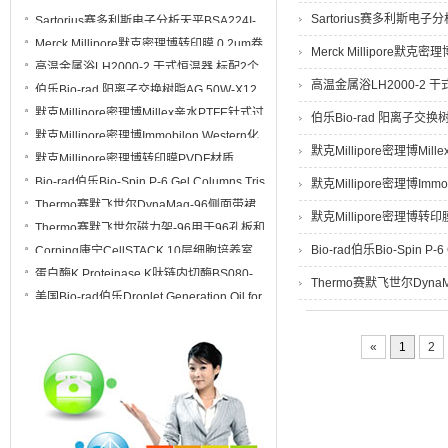
250个插件 89810
Sartorius赛多利斯电子分
Sartorius赛多利斯电子分析天平BSA224I-
1CCN 万分之一 220g 内校
Merck Millipore默克密理博转印膜 0.2um卷
Merck Millipore默克密
膜ISEQ00010
高温金属浴LH2000-2 干式恒温器 标配2个
模块
高温金属浴LH2000-2 
伯乐Bio-rad 阳离子交换树脂AG 50W-X12
规格500g 货号 1421641
默克Millipore密理博Millex亲水PTFE针式过
伯乐Bio-rad 阳离子交换树脂
滤器SLLG033NS SLLG033NB
默克Millipore密理博Immobilon Western化
SLLG033NK
默克Millipore密理博Mil
学发光HRP底物WBKLS0100 WBKLS0500
默克Millipore密理博转印膜PVDF材质
IPVH00010卷膜27cmx3.75m
Bio-rad伯乐Bio-Spin P-6 Gel Columns Tris
默克Millipore密理博Imm
Buffer凝胶柱7326227
Thermo赛默飞世尔DynaMag-96侧面带裙
默克Millipore密理博转印
边磁力架12027
Thermo赛默飞世尔磁力架-96用于96孔板和
PCR板AM10027
Bio-rad伯乐Bio-Spin P-6
Corning康宁CellSTACK 10层细胞培养室
细胞工厂3271
蛋白酶K Proteinase K肽链内切酶BS080-
Thermo赛默飞世尔Dyna
100mg 丝氨酸蛋白酶
美国Bio-rad伯乐Droplet Generation Oil for
Probes探针法微滴生成油1863005
«
1
2